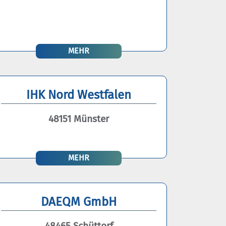
MEHR
IHK Nord Westfalen
48151 Münster
MEHR
DAEQM GmbH
48465 Schüttorf