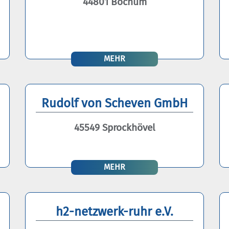
44801 Bochum
MEHR
Rudolf von Scheven GmbH
45549 Sprockhövel
MEHR
h2-netzwerk-ruhr e.V.