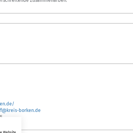
berschreitende Zusammenarbeit
ken.de/
ff@kreis-borken.de
75
re Website