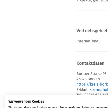
Projekte, grenzü
Vertriebsgebiet
International
Kontaktdaten
Burloer Straße 93
46325 Borken
https://kreis-bor
E-Mail:
k.krimpho
Tel.: 02861 681 24
Wir verwenden Cookies
Wir können diese zur Analyse unserer Besucherdaten platzieren, um unse