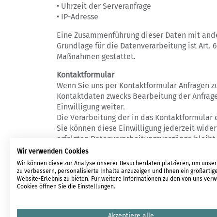
• Uhrzeit der Serveranfrage
• IP-Adresse
Eine Zusammenführung dieser Daten mit and
Grundlage für die Datenverarbeitung ist Art. 6
Maßnahmen gestattet.
Kontaktformular
Wenn Sie uns per Kontaktformular Anfragen 
Kontaktdaten zwecks Bearbeitung der Anfrage 
Einwilligung weiter.
Die Verarbeitung der in das Kontaktformular e
Sie können diese Einwilligung jederzeit wider
erfolgten Datenverarbeitungsvorgänge bleibt
Die von Ihnen im Kontaktformular eingegebene
Wir verwenden Cookies
widerrufen oder der Zweck für die Datenspeic
Wir können diese zur Analyse unserer Besucherdaten platzieren, um unse
Bestimmungen – insbesondere Aufbewahrungsf
zu verbessern, personalisierte Inhalte anzuzeigen und Ihnen ein großartig
Website-Erlebnis zu bieten. Für weitere Informationen zu den von uns ve
Cookies öffnen Sie die Einstellungen.
Aktualisiert:
26.9.2022, 21:40
Akzeptiere alle