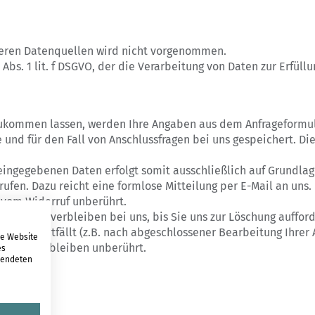
eren Datenquellen wird nicht vorgenommen.
 Abs. 1 lit. f DSGVO, der die Verarbeitung von Daten zur Erfüll
zukommen lassen, werden Ihre Angaben aus dem Anfrageformul
und für den Fall von Anschlussfragen bei uns gespeichert. Di
ingegebenen Daten erfolgt somit ausschließlich auf Grundlage Ih
rufen. Dazu reicht eine formlose Mitteilung per E-Mail an uns
 vom Widerruf unberührt.
n Daten verbleiben bei uns, bis Sie uns zur Löschung aufford
herung entfällt (z.B. nach abgeschlossener Bearbeitung Ihrer 
re Website
risten – bleiben unberührt.
es
rwendeten