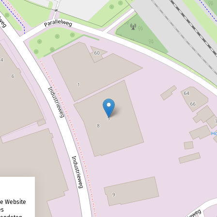
re Website
es