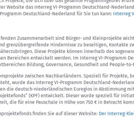
h Projekte, die sich über das gesamte Programmgebiet erstre
f der Website das Interreg VI-Programm Deutschland-Nederland
I-Programm Deutschland-Nederland für Sie tun kann:
Interreg 
enden Zusammenarbeit sind Bürger- und Kleinprojekte wicht
d grenzübergreifende Hindernisse zu beseitigen, Kontakte zw
näherzubringen. Diese Projekte können innerhalb des sogenan
rsen Bereichen entwickelt werden. Im Interreg VI-Programm 
ktbereichen Bildung, Governance, Gesundheit und People-to-
nsprojekte zwischen Nachbarländern. Speziell für Projekte, 
teht, wurde das Interreg VI-Programm Deutschland-Nederland
aben die deutsch-niederländischen Euregios in Abstimmung mi
ktefonds“ (KPF) entwickelt. Dieser wurde speziell für Initiat
zeit, die für eine Pauschale in Höhe von 750 € in Betracht kom
nprojektefonds finden Sie auf dieser Website:
Der Interreg-Kl