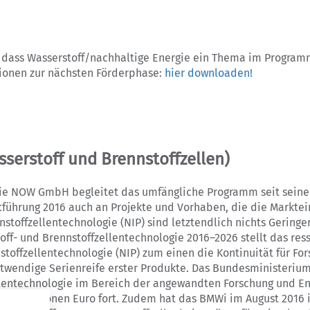
dass Wasserstoff/nachhaltige Energie ein Thema im Programm 
ionen zur nächsten Förderphase:
hier downloaden!
serstoff und Brennstoffzellen)
ie NOW GmbH begleitet das umfängliche Programm seit seinen 
tführung 2016 auch an Projekte und Vorhaben, die die Marktei
toffzellentechnologie (NIP) sind letztendlich nichts Geringe
ff- und Brennstoffzellentechnologie 2016–2026 stellt das res
toffzellentechnologie (NIP) zum einen die Kontinuität für Fo
otwendige Serienreife erster Produkte. Das Bundesministerium
llentechnologie im Bereich der angewandten Forschung und E
d 25 Millionen Euro fort. Zudem hat das BMWi im August 201