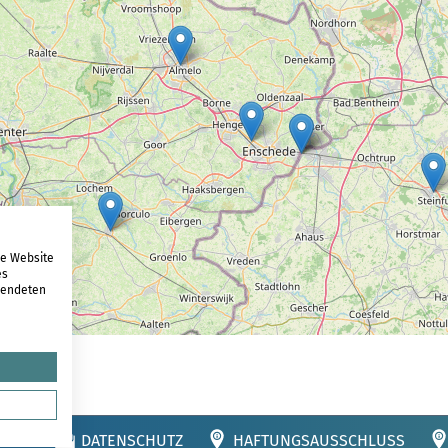
re Website
es
rwendeten
RUNG
DATENSCHUTZ
HAFTUNGSAUSSCHLUSS