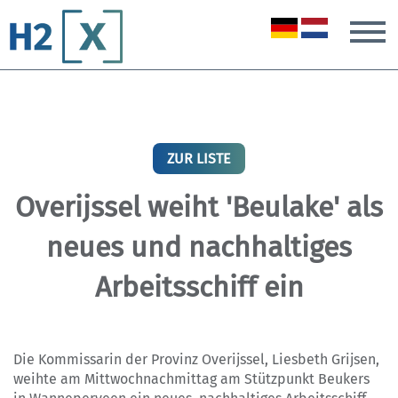
T
ZUR LISTE
Overijssel weiht 'Beulake' als
neues und nachhaltiges
Arbeitsschiff ein
Die Kommissarin der Provinz Overijssel, Liesbeth Grijsen,
weihte am Mittwochnachmittag am Stützpunkt Beukers