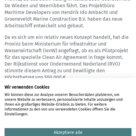
De Wieden und Weerribben fährt. Das Projektbüro
Maritime Developers von Hendrik Ido Ambacht und
Groeneveldt Marine Construction B.V. haben das neue
Arbeitsschiff entwickelt und gebaut.
Da es sich um ein relativ neues Konzept handelt, hat die
Provinz beim Ministerium für Infrastruktur und
Wasserwirtschaft (IenW) angefragt, ob es als Pilotprojekt
für das spezielle Clean Air Agreement in Frage kommt.
Der Rijksdienst voor Ondernemend Nederland (RVO)
stimmte diesem Antrag zu und bewilligte den
Höchstbetrag von 500.000 €.
Wir verwenden Cookies
Wir können diese zur Analyse unserer Besucherdaten platzieren, um
unsere Website zu verbessern, personalisierte Inhalte anzuzeigen und
LOGIN
Ihnen ein großartiges Website-Erlebnis zu bieten. Für weitere
Informationen zu den von uns verwendeten Cookies öffnen Sie die
REGISTRIERUNG
Einstellungen.
DATENSCHUTZ
HAFTUNGSAUSSCHLUSS
Akzeptiere alle